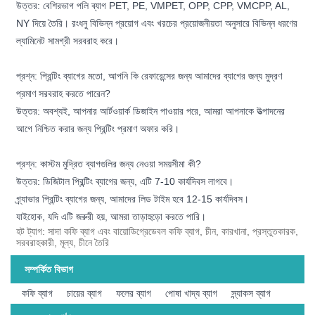
উত্তর: বেশিরভাগ পলি ব্যাগ PET, PE, VMPET, OPP, CPP, VMCPP, AL,
NY দিয়ে তৈরি। রংধনু বিভিন্ন প্রয়োগ এবং খরচের প্রয়োজনীয়তা অনুসারে বিভিন্ন ধরণের
ল্যামিনেট সামগ্রী সরবরাহ করে।
প্রশ্ন: প্রিন্টিং ব্যাগের মতো, আপনি কি রেফারেন্সের জন্য আমাদের ব্যাগের জন্য মুদ্রণ
প্রমাণ সরবরাহ করতে পারেন?
উত্তর: অবশ্যই, আপনার আর্টওয়ার্ক ডিজাইন পাওয়ার পরে, আমরা আপনাকে উত্পাদনের
আগে নিশ্চিত করার জন্য প্রিন্টিং প্রমাণ অফার করি।
প্রশ্ন: কাস্টম মুদ্রিত ব্যাগগুলির জন্য নেওয়া সময়সীমা কী?
উত্তর: ডিজিটাল প্রিন্টিং ব্যাগের জন্য, এটি 7-10 কার্যদিবস লাগবে।
গ্র্যাভার প্রিন্টিং ব্যাগের জন্য, আমাদের লিড টাইম হবে 12-15 কার্যদিবস।
যাইহোক, যদি এটি জরুরী হয়, আমরা তাড়াহুড়ো করতে পারি।
হট ট্যাগ: সাদা কফি ব্যাগ এবং বায়োডিগ্রেডেবল কফি ব্যাগ, চীন, কারখানা, প্রস্তুতকারক,
সরবরাহকারী, মূল্য, চীনে তৈরি
সম্পর্কিত বিভাগ
কফি ব্যাগ
চায়ের ব্যাগ
ফলের ব্যাগ
পোষা খাদ্য ব্যাগ
স্ন্যাকস ব্যাগ