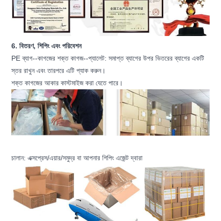
6. বিতরণ, শিপিং এবং পরিবেশন
PE ব্যাগ--কাগজের শক্ত কাগজ--প্যালেট: সমাপ্ত ব্যাগের উপর ভিতরের ব্যাগের একটি
স্তর রাখুন এবং তারপরে এটি প্যাক করুন।
শক্ত কাগজের আকার কাস্টমাইজ করা যেতে পারে।
চালান: এক্সপ্রেস/এয়ার/সমুদ্র বা আপনার শিপিং এজেন্ট দ্বারা