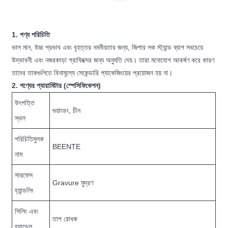
1. পণ্য পরিচিতি
ভাল মান, উচ্চ প্রভাব এবং বৃহত্তর নমনীয়তার জন্য, জিপার লক স্ট্যান্ড ব্যাগ সবচেয়ে
উদ্ভাবনী এবং নজরকাড়া গ্রাফিক্সের জন্য অনুমতি দেয়। তারা মনোযোগ আকর্ষণ করে কারণ
তাদের তাকগুলিতে বিনামূল্যে সেকেন্ডারি প্যাকেজিংয়ের প্রয়োজন হয় না।
2. পণ্যের প্যারামিটার (স্পেসিফিকেশন)
উৎপত্তি
গুয়াংডং, চীন
স্থল
পরিচিতিমুলক
BEENTE
নাম
সারফেস
Gravure মুদ্রণ
হ্যান্ডলিং
সিলিং এবং
তাপ রোধক
হ্যান্ডেল