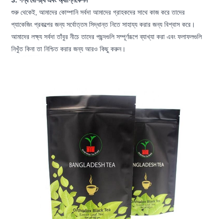
3. পণ্য বৈশিষ্ট্য এবং অ্যাপ্লিকেশন
শুরু থেকেই, আমাদের কোম্পানি সর্বদা আমাদের গ্রাহকদের সাথে কাজ করে তাদের
প্যাকেজিং প্রকল্পের জন্য সর্বোত্তম সিদ্ধান্ত নিতে সাহায্য করার জন্য বিশ্বাস করে।
আমাদের লক্ষ্য সর্বদা তাঁবুর নীচে তাদের পছন্দগুলি সম্পূর্ণরূপে ব্যাখ্যা করা এবং ফলাফলগুলি
নিখুঁত কিনা তা নিশ্চিত করার জন্য আরও কিছু করুন।