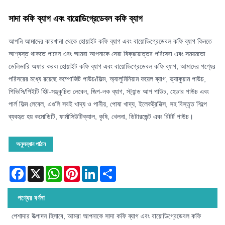
সাদা কফি ব্যাগ এবং বায়োডিগ্রেডেবল কফি ব্যাগ
আপনি আমাদের কারখানা থেকে হোয়াইট কফি ব্যাগ এবং বায়োডিগ্রেডেবল কফি ব্যাগ কিনতে
আশ্বস্ত থাকতে পারেন এবং আমরা আপনাকে সেরা বিক্রয়োত্তর পরিষেবা এবং সময়মতো
ডেলিভারি অফার করব৷ হোয়াইট কফি ব্যাগ এবং বায়োডিগ্রেডেবল কফি ব্যাগ, আমাদের পণ্যের
পরিসরের মধ্যে রয়েছে কম্পোজিট পাউচ/ফিল্ম, অ্যালুমিনিয়াম ফয়েল ব্যাগ, ভ্যাকুয়াম পাউচ,
পিভিসি/পিইটি হিট-সঙ্কুচিত লেবেল, জিপ-লক ব্যাগ, স্ট্যান্ড আপ পাউচ, হেডার পাউচ এবং
পার্ল ফিল্ম লেবেল, এগুলি সবই খাদ্য ও পানীয়, পোষা খাদ্য, ইলেকট্রনিক্স, সহ বিস্তৃত শিল্পে
ব্যবহৃত হয় কমোডিটি, ফার্মাসিউটিক্যাল, কৃষি, খেলনা, ডিটারজেন্ট এবং রিটর্ট পাউচ।
অনুসন্ধান পাঠান
Facebook
X
WhatsApp
Pinterest
LinkedIn
Share
পণ্যের বর্ণনা
পেশাদার উত্পাদন হিসাবে, আমরা আপনাকে সাদা কফি ব্যাগ এবং বায়োডিগ্রেডেবল কফি