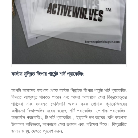
কাস্টম মুদ্রিত জিপার গার্মেন্ট শার্ট প্যাকেজিং
আপনি আমাদের কারখানা থেকে কাস্টম প্রিন্টেড জিপার গার্মেন্ট শার্ট প্যাকেজিং
কিনতে আশ্বস্ত থাকতে পারেন এবং আমরা আপনাকে সেরা বিক্রয়োত্তর
পরিষেবা এবং সময়মত ডেলিভারি অফার করব৷ পোশাক প্যাকেজিংয়ের
অধীনস্থ বিভাগগুলির মধ্যে রয়েছে শার্ট প্যাকেজিং, পোশাক প্যাকেজিং,
অন্তর্বাস প্যাকেজিং, টি-শার্ট প্যাকেজিং , ইত্যাদি দশ বছরের বেশি কারখানা
উৎপাদন অভিজ্ঞতা, আপনাকে সেরা গুণমান এবং পরিষেবা দিতে। বিস্তারিত
জানার জন্য, দেখতে প্রবেশ করুন.