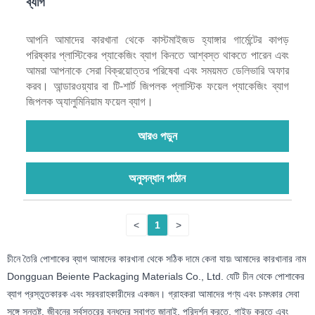
ব্যাগ
আপনি আমাদের কারখানা থেকে কাস্টমাইজড হ্যাঙ্গার গার্মেন্টের কাপড়
পরিষ্কার প্লাস্টিকের প্যাকেজিং ব্যাগ কিনতে আশ্বস্ত থাকতে পারেন এবং
আমরা আপনাকে সেরা বিক্রয়োত্তর পরিষেবা এবং সময়মত ডেলিভারি অফার
করব। আন্ডারওয়্যার বা টি-শার্ট জিপলক প্লাস্টিক ফয়েল প্যাকেজিং ব্যাগ
জিপলক অ্যালুমিনিয়াম ফয়েল ব্যাগ।
আরও পড়ুন
অনুসন্ধান পাঠান
<
1
>
চীনে তৈরি পোশাকের ব্যাগ আমাদের কারখানা থেকে সঠিক দামে কেনা যায়৷ আমাদের কারখানার নাম
Dongguan Beiente Packaging Materials Co., Ltd. যেটি চীন থেকে পোশাকের
ব্যাগ প্রস্তুতকারক এবং সরবরাহকারীদের একজন। গ্রাহকরা আমাদের পণ্য এবং চমৎকার সেবা
সঙ্গে সন্তুষ্ট. জীবনের সর্বস্তরের বন্ধুদের স্বাগত জানাই, পরিদর্শন করতে, গাইড করতে এবং