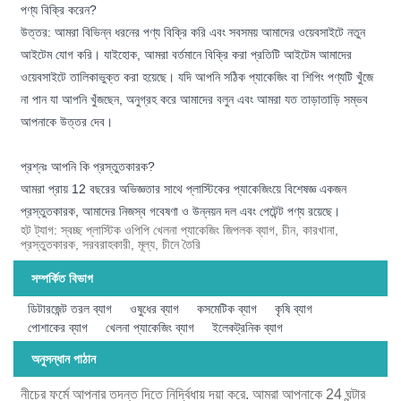
পণ্য বিক্রি করেন?
উত্তর: আমরা বিভিন্ন ধরনের পণ্য বিক্রি করি এবং সবসময় আমাদের ওয়েবসাইটে নতুন
আইটেম যোগ করি। যাইহোক, আমরা বর্তমানে বিক্রি করা প্রতিটি আইটেম আমাদের
ওয়েবসাইটে তালিকাভুক্ত করা হয়েছে। যদি আপনি সঠিক প্যাকেজিং বা শিপিং পণ্যটি খুঁজে
না পান যা আপনি খুঁজছেন, অনুগ্রহ করে আমাদের বলুন এবং আমরা যত তাড়াতাড়ি সম্ভব
আপনাকে উত্তর দেব।
প্রশ্নঃ আপনি কি প্রস্তুতকারক?
আমরা প্রায় 12 বছরের অভিজ্ঞতার সাথে প্লাস্টিকের প্যাকেজিংয়ে বিশেষজ্ঞ একজন
প্রস্তুতকারক, আমাদের নিজস্ব গবেষণা ও উন্নয়ন দল এবং পেটেন্ট পণ্য রয়েছে।
হট ট্যাগ: স্বচ্ছ প্লাস্টিক ওপিপি খেলনা প্যাকেজিং জিপলক ব্যাগ, চীন, কারখানা,
প্রস্তুতকারক, সরবরাহকারী, মূল্য, চীনে তৈরি
সম্পর্কিত বিভাগ
ডিটারজেন্ট তরল ব্যাগ
ওষুধের ব্যাগ
কসমেটিক ব্যাগ
কৃষি ব্যাগ
পোশাকের ব্যাগ
খেলনা প্যাকেজিং ব্যাগ
ইলেকট্রনিক ব্যাগ
অনুসন্ধান পাঠান
নীচের ফর্মে আপনার তদন্ত দিতে নির্দ্বিধায় দয়া করে. আমরা আপনাকে 24 ঘন্টার