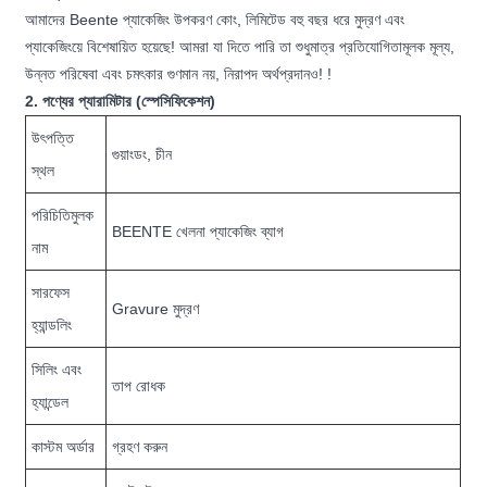
আমাদের Beente প্যাকেজিং উপকরণ কোং, লিমিটেড বহু বছর ধরে মুদ্রণ এবং
প্যাকেজিংয়ে বিশেষায়িত হয়েছে! আমরা যা দিতে পারি তা শুধুমাত্র প্রতিযোগিতামূলক মূল্য,
উন্নত পরিষেবা এবং চমৎকার গুণমান নয়, নিরাপদ অর্থপ্রদানও! !
2. পণ্যের প্যারামিটার (স্পেসিফিকেশন)
উৎপত্তি
গুয়াংডং, চীন
স্থল
পরিচিতিমুলক
BEENTE খেলনা প্যাকেজিং ব্যাগ
নাম
সারফেস
Gravure মুদ্রণ
হ্যান্ডলিং
সিলিং এবং
তাপ রোধক
হ্যান্ডেল
কাস্টম অর্ডার
গ্রহণ করুন