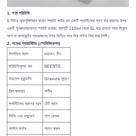
1. পণ্য পরিচিতি
5 লিটার অ্যালুমিনিয়াম ফয়েল স্পাউট পাউচ হল একটি প্লাস্টিকের ব্যাগ যার ব্যাগের উপর
একটি পুনরুদ্ধারযোগ্য স্পাউট রয়েছে, ব্যাগটি 110ml থেকে 5L ধরে রাখতে পারে স্ট্যান্ড
আপ বা ক্লায়েন্টের প্রয়োজনের উপর ভিত্তি করে থ্রি সাইড সিল করা শৈলী।
2. পণ্যের প্যারামিটার (স্পেসিফিকেশন)
উৎপত্তি স্থল
গুয়াংডং, চীন
পরিচিতিমুলক নাম
BEENTE
সারফেস হ্যান্ডলিং
Gravure মুদ্রণ
শিল্প ব্যবহার
পানীয়
প্লাস্টিকের ব্যাগের ধরন
টোট ব্যাগ
সিলিং এবং হ্যান্ডেল
তাপ রোধক
কাস্টম অর্ডার
গ্রহণ করুন