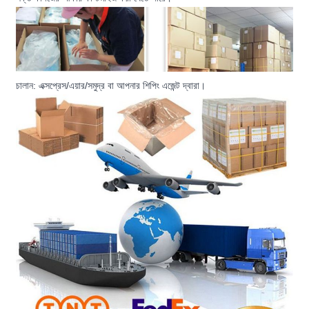
চালান: এক্সপ্রেস/এয়ার/সমুদ্র বা আপনার শিপিং এজেন্ট দ্বারা।