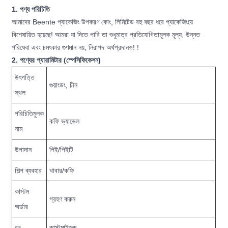
1. পণ্য পরিচিতি
আমাদের Beente প্যাকেজিং উপকরণ কোং, লিমিটেড বহু বছর ধরে প্যাকেজিংয়ে
বিশেষায়িত হয়েছে! আমরা যা দিতে পারি তা শুধুমাত্র প্রতিযোগিতামূলক মূল্য, উন্নত
পরিষেবা এবং চমৎকার গুণমান নয়, নিরাপদ অর্থপ্রদানও! !
2. পণ্যের প্যারামিটার (স্পেসিফিকেশন)
উৎপত্তি
গুয়াংডং, চীন
স্থল
পরিচিতিমুলক
কফি ভ্যাভেল
নাম
উপাদান
পিই/পিইটি
শিল্প ব্যবহার
খাবার/কফি
কাস্টম
গ্রহণ করুন
অর্ডার
রঙ
কাস্টমাইজড