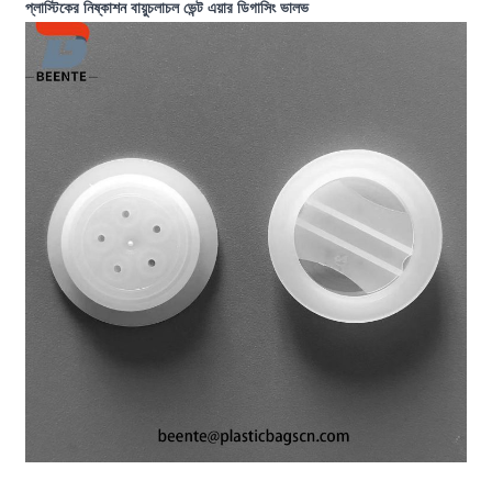
প্লাস্টিকের নিষ্কাশন বায়ুচলাচল ভেন্ট এয়ার ডিগাসিং ভালভ