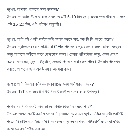
প্রশ্ন: আপনার প্রসবের সময় কতক্ষণ?
উত্তর: পণ্যগুলি স্টকে থাকলে সাধারণত এটি 5-10 দিন হয়। অথবা পণ্য স্টক না থাকলে
এটি 15-20 দিন, এটি পরিমাণ অনুযায়ী।
প্রশ্ন: আমি যদি একটি কাস্টম কফি ভালভ করতে চাই, আপনি কি করতে পারেন?
উত্তর: গ্রাহকদের কোন কাস্টম বা OEM পরিষেবার প্রয়োজন থাকলে, আরও তথ্যের
জন্য আমাদের কর্মীদের সাথে যোগাযোগ করুন। চেহারা পরিবর্তনের জন্য, যেমন লোগো,
চেহারা সংযোজন, মুদ্রণ, ইত্যাদি, সহজেই প্রয়োগ করা যেতে পারে। উপাদান পরিবর্তন
করতে, আমাদের জন্য একটি নমুনা ব্যবস্থা করুন.
প্রশ্ন: আমি কিভাবে কফি ভালভ চালানের জন্য অর্থ প্রদান করব?
উত্তর: T/T এবং ওয়েস্টার্ন ইউনিয়ন উভয়ই আমাদের কাছে উপলব্ধ।
প্রশ্ন: আমি কি একটি কফি ভালভ কাস্টম ডিজাইন করতে পারি?
উত্তর: আমরা একটি কাস্টম কোম্পানি। আমরা পৃথক ক্লায়েন্টের চাহিদা অনুযায়ী প্রতিটি
প্রকল্প ডিজাইন এবং তৈরি করি। আমাদের পণ্য সব আপনার আর্টওয়ার্ক এবং প্যাকেজিং
প্রয়োজন কাস্টমাইজ করা হয়.