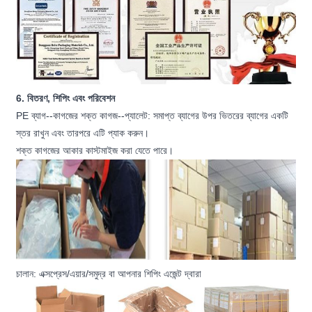
6. বিতরণ, শিপিং এবং পরিবেশন
PE ব্যাগ--কাগজের শক্ত কাগজ--প্যালেট: সমাপ্ত ব্যাগের উপর ভিতরের ব্যাগের একটি
স্তর রাখুন এবং তারপরে এটি প্যাক করুন।
শক্ত কাগজের আকার কাস্টমাইজ করা যেতে পারে।
চালান: এক্সপ্রেস/এয়ার/সমুদ্র বা আপনার শিপিং এজেন্ট দ্বারা