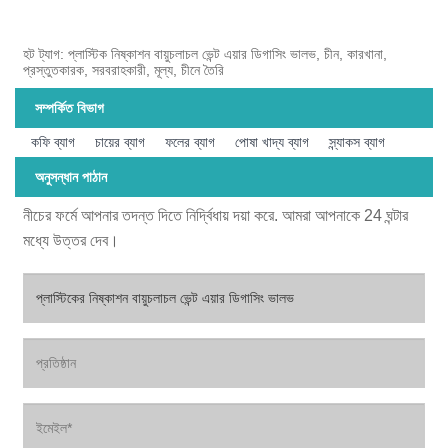
হট ট্যাগ: প্লাস্টিক নিষ্কাশন বায়ুচলাচল ভেন্ট এয়ার ডিগাসিং ভালভ, চীন, কারখানা,
প্রস্তুতকারক, সরবরাহকারী, মূল্য, চীনে তৈরি
সম্পর্কিত বিভাগ
কফি ব্যাগ
চায়ের ব্যাগ
ফলের ব্যাগ
পোষা খাদ্য ব্যাগ
স্ন্যাকস ব্যাগ
অনুসন্ধান পাঠান
নীচের ফর্মে আপনার তদন্ত দিতে নির্দ্বিধায় দয়া করে. আমরা আপনাকে 24 ঘন্টার
মধ্যে উত্তর দেব।