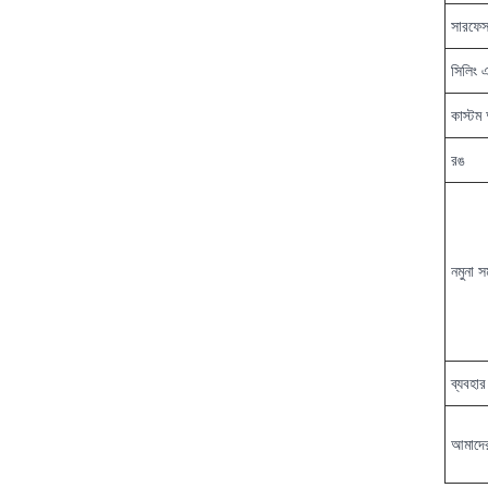
সারফেস 
সিলিং এ
কাস্টম 
রঙ
নমুনা স
ব্যবহার
আমাদের