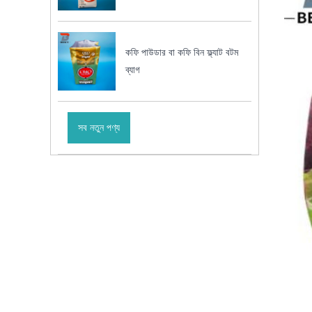
কফি পাউডার বা কফি বিন ফ্ল্যাট বটম
ব্যাগ
সব নতুন পণ্য