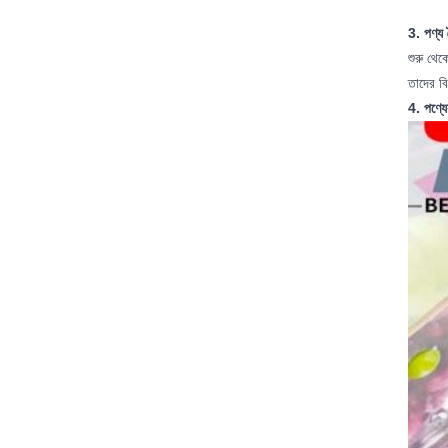
3. পণ্য 
শুরু থেক
তাদের বি
4. পণ্য