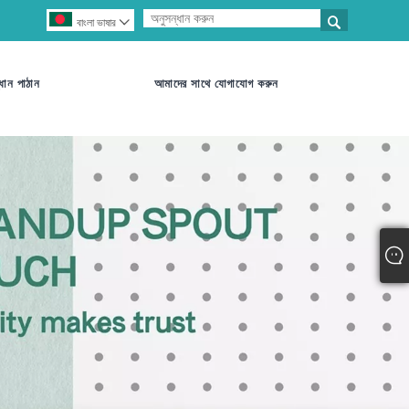

বাংলা ভাষার

ধান পাঠান
আমাদের সাথে যোগাযোগ করুন