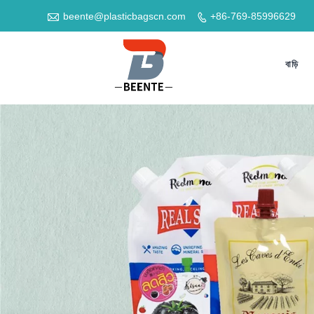

beente@plasticbagscn.com
+86-769-85996629

বাড়ি