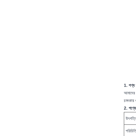
1. পণ্য 
আমাদের B
চমৎকার গ
2. পণ্যে
উৎপত্ত
পরিচিত