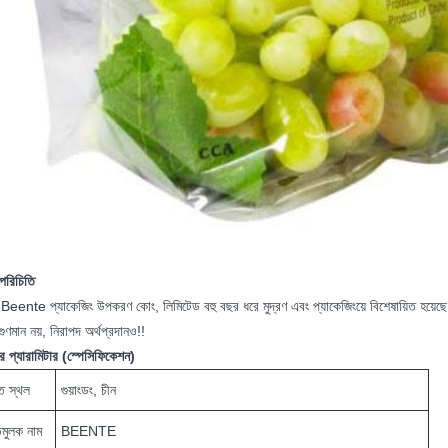
পরিচিতি
eente প্যাকেজিং উপকরণ কোং, লিমিটেড বহু বছর ধরে মুদ্রণ এবং প্যাকেজিংয়ে বিশেষায়িত হয়েছে! 
ুণমান নয়, নিরাপদ অর্থপ্রদানও!!
র প্যারামিটার (স্পেসিফিকেশন)
ি স্থল
গুয়াংডং, চীন
িমুলক নাম
BEENTE