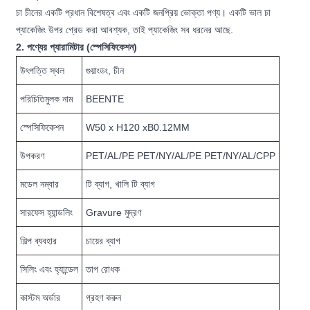
চা চীনের একটি প্রধান বিশেষত্ব এবং একটি জনপ্রিয় ভোক্তা পণ্য। একটি ভাল চা
প্যাকেজিং উপর গ্রেড করা আবশ্যক, তাই প্যাকেজিং সব ধরনের আছে.
2. পণ্যের প্যারামিটার (স্পেসিফিকেশন)
উৎপত্তি স্থল
গুয়াংডং, চীন
পরিচিতিমুলক নাম
BEENTE
স্পেসিফিকেশন
W50 x H120 xB0.12MM
উপকরণ
PET/AL/PE PET/NY/AL/PE PET/NY/AL/CPP
মডেল নম্বার
টি ব্যাগ, খালি টি ব্যাগ
সারফেস হ্যান্ডলিং
Gravure মুদ্রণ
শিল্প ব্যবহার
চায়ের ব্যাগ
সিলিং এবং হ্যান্ডেল
তাপ রোধক
কাস্টম অর্ডার
গ্রহণ করুন