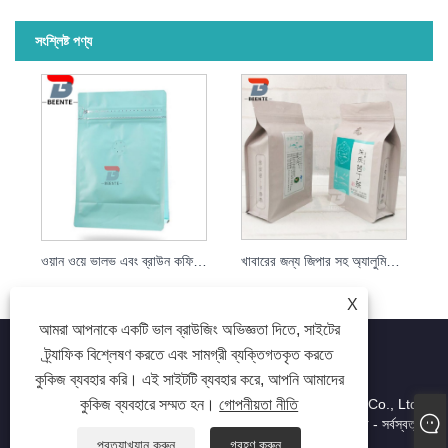
সংশ্লিষ্ট পণ্য
খাবারের জন্য জিপার সহ অ্যালুমিনিয়াম ফয়েল প্লাস্টিকের ব্যাগ
ওয়ান ওয়ে ভালভ এবং ব্রাউন কফি বিন ভ্যাকুয়াম ব্যাগ ফয়েল হোয়াইট 1 সহ আধুনিক কফি ব্যাগ
X
আমরা আপনাকে একটি ভাল ব্রাউজিং অভিজ্ঞতা দিতে, সাইটের
ট্র্যাফিক বিশ্লেষণ করতে এবং সামগ্রী ব্যক্তিগতকৃত করতে
কুকিজ ব্যবহার করি। এই সাইটটি ব্যবহার করে, আপনি আমাদের
কুকিজ ব্যবহারে সম্মত হন।
গোপনীয়তা নীতি
কপিরাইট © 2023 Dongguan beiente packaging materials Co., Ltd.
- ফুড প্লাস্টিক ব্যাগ, ইন্ডাস্ট্রিয়াল প্লাস্টিক ব্যাগ, লেমিনেটেড প্লাস্টিক ব্যাগ - সর্বস্বত্ব
সংরক্ষিত
প্রত্যাখ্যান করুন
গ্রহণ করুন