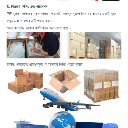
6. বিতরণ, শিপিং এবং পরিবেশন
PE ব্যাগ--কাগজের শক্ত কাগজ--প্যালেট: সমাপ্ত ব্যাগে ভিতরের ব্যাগের একটি স্তর
রাখুন এবং তারপরে এটি প্যাক করুন।
শক্ত কাগজের আকার কাস্টমাইজ করা যেতে পারে।
চালান: এক্সপ্রেস/এয়ার/সমুদ্র বা আপনার শিপিং এজেন্ট দ্বারা