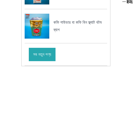
কফি পাউডার বা কফি বিন ফ্ল্যাট বটম
ব্যাগ
সব নতুন পণ্য