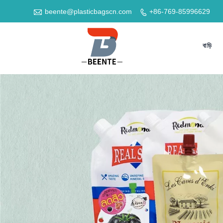

beente@plasticbagscn.com
+86-769-85996629

বাড়ি