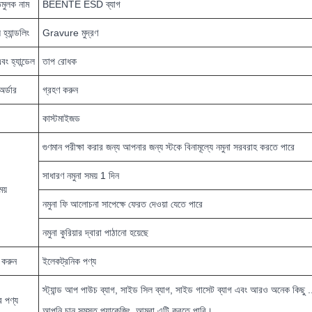
িমুলক নাম
BEENTE ESD ব্যাগ
হ্যান্ডলিং
Gravure মুদ্রণ
বং হ্যান্ডেল
তাপ রোধক
অর্ডার
গ্রহণ করুন
কাস্টমাইজড
গুণমান পরীক্ষা করার জন্য আপনার জন্য স্টকে বিনামূল্যে নমুনা সরবরাহ করতে পারে
সাধারণ নমুনা সময় 1 দিন
ময়
নমুনা ফি আলোচনা সাপেক্ষে ফেরত দেওয়া যেতে পারে
নমুনা কুরিয়ার দ্বারা পাঠানো হয়েছে
 করুন
ইলেকট্রনিক পণ্য
স্ট্যান্ড আপ পাউচ ব্যাগ, সাইড সিল ব্যাগ, সাইড গাসেট ব্যাগ এবং আরও অনেক কিছু ..
 পণ্য
আপনি চান সমস্ত প্যাকেজিং, আমরা এটি করতে পারি।