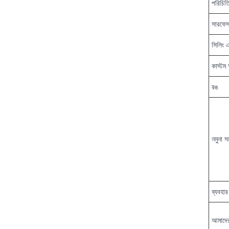
পরিচিত
সারফেস 
সিলিং এ
কাস্টম 
রঙ
নমুনা স
ব্যবহার
আমাদের