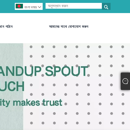

বাংলা ভাষার

ধান পাঠান
আমাদের সাথে যোগাযোগ করুন