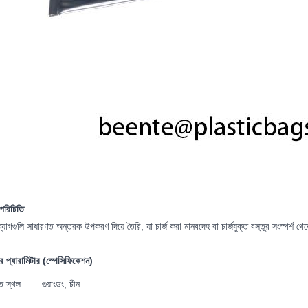
পরিচিতি
যাগগুলি সাধারণত অন্তরক উপকরণ দিয়ে তৈরি, যা চার্জ করা মানবদেহ বা চার্জযুক্ত বস্তুর সংস্পর্শ
র প্যারামিটার (স্পেসিফিকেশন)
ি স্থল
গুয়াংডং, চীন