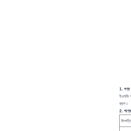
1. পণ্য 
ইএসডি ব্
ব্যাগ।
2. পণ্যে
উৎপত্ত