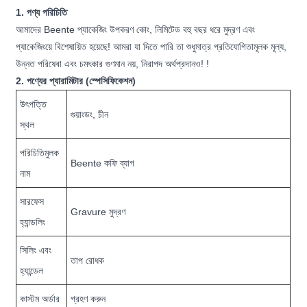
1. পণ্য পরিচিতি
আমাদের Beente প্যাকেজিং উপকরণ কোং, লিমিটেড বহু বছর ধরে মুদ্রণ এবং
প্যাকেজিংয়ে বিশেষায়িত হয়েছে! আমরা যা দিতে পারি তা শুধুমাত্র প্রতিযোগিতামূলক মূল্য,
উন্নত পরিষেবা এবং চমৎকার গুণমান নয়, নিরাপদ অর্থপ্রদানও! !
2. পণ্যের প্যারামিটার (স্পেসিফিকেশন)
উৎপত্তি
গুয়াংডং, চীন
স্থল
পরিচিতিমুলক
Beente কফি ব্যাগ
নাম
সারফেস
Gravure মুদ্রণ
হ্যান্ডলিং
সিলিং এবং
তাপ রোধক
হ্যান্ডেল
কাস্টম অর্ডার
গ্রহণ করুন