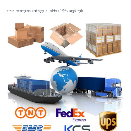
চালান: এক্সপ্রেস/এয়ার/সমুদ্র বা আপনার শিপিং এজেন্ট দ্বারা